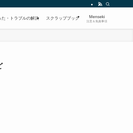
Menseki
った・トラブルの解決
スクラップブック
注意＆免責事項
ど