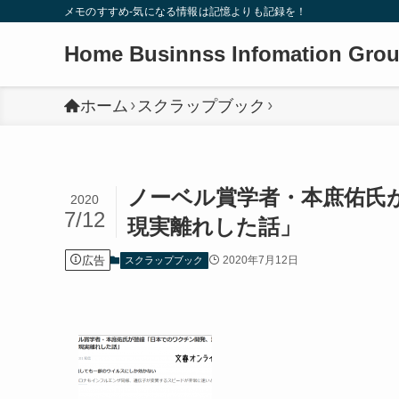
メモのすすめ-気になる情報は記憶よりも記録を！
Home Businnss Infomation Gro
ホーム
スクラップブック
ノーベル賞学者・本庶佑氏
2020
7/12
現実離れした話」
広告
2020年7月12日
スクラップブック