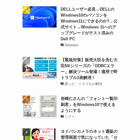
DELLユーザー必見→DELLの
Windows10のパソコンを
Windows11にできるのか?→公
式サイト→Windows 11へのア
ップグレードがテスト済みの
Dell PC
Windows
【緊急対策】販売大臣を含む大
臣NXシリーズの「ODBCエラ
ー」解決ツール登場！適用で即
トラブル1発解消！
困った・トラブルの解決
岩崎仁さんの「フォント一覧印
刷君」をWindows10で使える
ようにする
ソフト
ヨドバシカメラのネット通販の
管理画面で気になっていた「セ