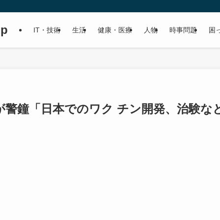
up
IT・技術
生活
健康・医療
人物
時事問題
困
が警鐘「日本でのワク チン開発、治験な