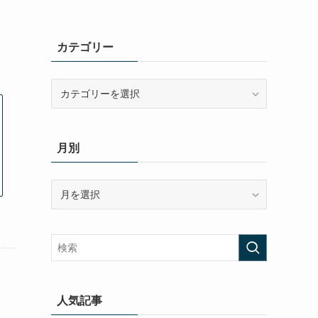
カテゴリー
カ
テ
ゴ
リ
月別
ー
月
別
人気記事