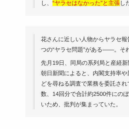
し、
“ヤラセはなかった”と主張
し
花さんに近しい人物からヤラセ報
つの“ヤラセ問題”がある――。そ
先月19日、同局の系列局と産経
朝日新聞によると、内閣支持率や
どを尋ねる調査で業務を委託され
数、14回分で合計約2500件に
いため、批判が集まっていた。