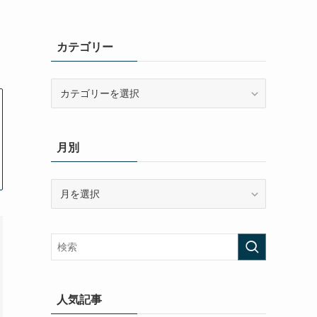
カテゴリー
カ
テ
ゴ
リ
月別
ー
月
別
人気記事