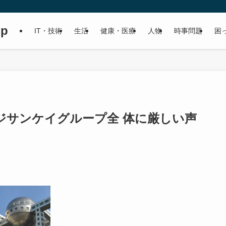
up
IT・技術
生活
健康・医療
人物
時事問題
困
ジサンケイグループ全 体に厳しい声