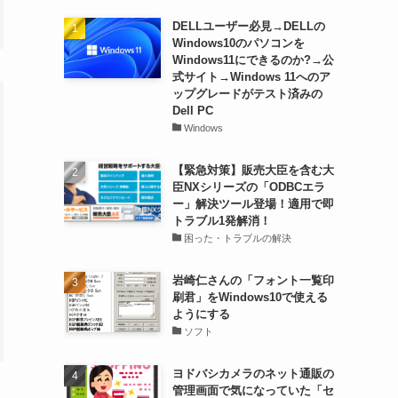
DELLユーザー必見→DELLの
Windows10のパソコンを
Windows11にできるのか?→公
式サイト→Windows 11へのア
ップグレードがテスト済みの
Dell PC
Windows
【緊急対策】販売大臣を含む大
臣NXシリーズの「ODBCエラ
ー」解決ツール登場！適用で即
トラブル1発解消！
困った・トラブルの解決
岩崎仁さんの「フォント一覧印
刷君」をWindows10で使える
ようにする
ソフト
ヨドバシカメラのネット通販の
管理画面で気になっていた「セ