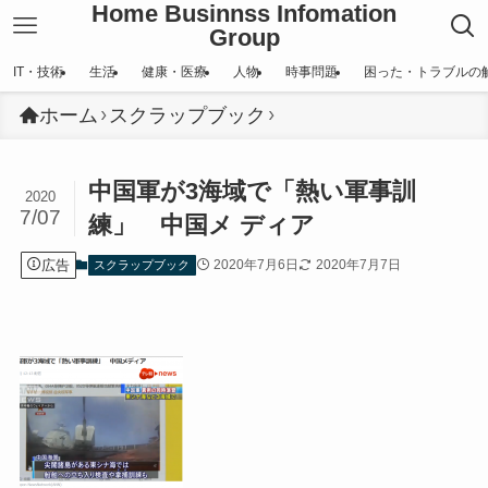
Home Businnss Infomation
Group
IT・技術
生活
健康・医療
人物
時事問題
困った・トラブルの
ホーム
スクラップブック
中国軍が3海域で「熱い軍事訓
2020
7/07
練」 中国メ ディア
広告
2020年7月6日
2020年7月7日
スクラップブック