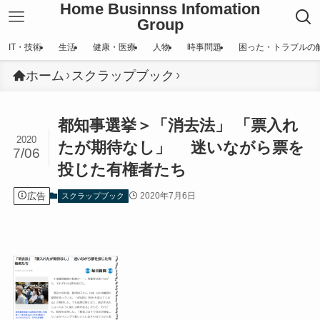
Home Businnss Infomation
Group
IT・技術
生活
健康・医療
人物
時事問題
困った・トラブルの
ホーム
スクラップブック
都知事選挙＞「消去法」 「票入れ
2020
たが期待なし」 迷いながら票を
7/06
投じた有権者たち
広告
2020年7月6日
スクラップブック