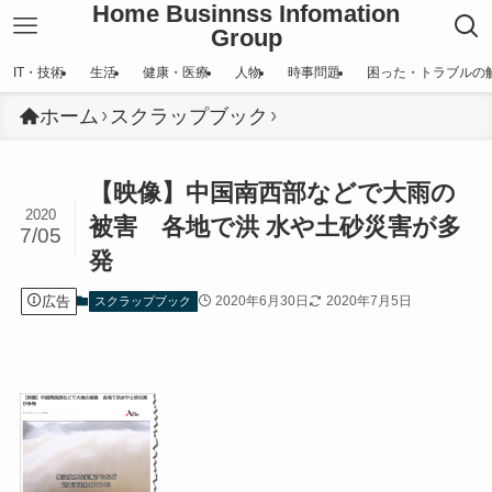
Home Businnss Infomation
Group
IT・技術
生活
健康・医療
人物
時事問題
困った・トラブルの
ホーム
スクラップブック
【映像】中国南西部などで大雨の
2020
被害 各地で洪 水や土砂災害が多
7/05
発
広告
2020年6月30日
2020年7月5日
スクラップブック