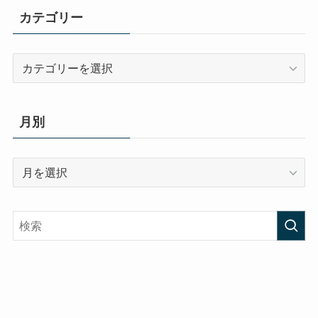
カテゴリー
カ
テ
ゴ
リ
月別
ー
月
別