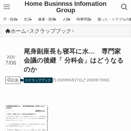
Home Businnss Infomation
Group
IT・技術
生活
健康・医療
人物
時事問題
困った・トラブルの
ホーム
スクラップブック
尾身副座長も寝耳に水… 専門家
2020
会議の後継「 分科会」はどうなる
7/06
のか
広告
2020年6月27日
2020年7月6日
スクラップブック