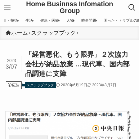
Home Businnss Infomation
Group
IT・技術
生活
健康・医療
人物
時事問題
困った・トラブルの
ホーム
スクラップブック
「経営悪化、もう限界」２次協力
2023
会社が納品放棄 …現代車、国内部
3/07
品調達に支障
広告
2020年6月19日
2023年3月7日
スクラップブック