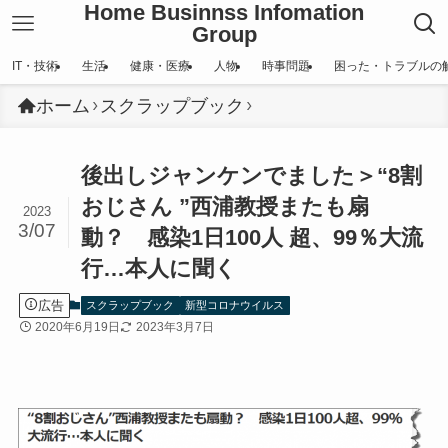
Home Businnss Infomation
Group
IT・技術
生活
健康・医療
人物
時事問題
困った・トラブルの
ホーム
スクラップブック
後出しジャンケンでました＞“8割
おじさん ”西浦教授またも扇
2023
3/07
動？ 感染1日100人 超、99％大流
行…本人に聞く
広告
スクラップブック
新型コロナウイルス
2020年6月19日
2023年3月7日