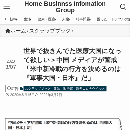
Home Businnss Infomation
Group
IT・技術
生活
健康・医療
人物
時事問題
困った・トラブルの
ホーム
スクラップブック
世界で抜きんでた医療大国になっ
て欲しい＞中国 メディアが警戒
2023
3/07
「米中新冷戦の行方を決めるのは
『軍事大国・日本』だ」
広告
スクラップブック
政治
政治家
新型コロナウイルス
2020年6月15日
2023年3月7日