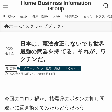
Home Businnss Infomation
Group
IT・技術
生活
健康・医療
人物
時事問題
困った・トラブルの
ホーム
スクラップブック
日本は、憲法改正しないでも世界
2020
最強の武器を持 てる。それが、ワ
6/14
クチンだ。
広告
スクラップブック
政治
新型コロナウイルス
2020年6月13日
2020年6月14日
今回のコロナ禍が、核爆弾のボタンの押し間
違いに置き換えてみたらどうだろう。