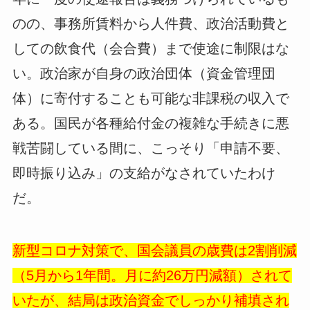
のの、事務所賃料から人件費、政治活動費と
しての飲食代（会合費）まで使途に制限はな
い。政治家が自身の政治団体（資金管理団
体）に寄付することも可能な非課税の収入で
ある。国民が各種給付金の複雑な手続きに悪
戦苦闘している間に、こっそり「申請不要、
即時振り込み」の支給がなされていたわけ
だ。
新型コロナ対策で、国会議員の歳費は2割削減
（5月から1年間。月に約26万円減額）されて
いたが、結局は政治資金でしっかり補填され