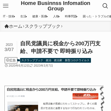
Home Businnss Infomation
Group
IT・技術
生活
健康・医療
人物
時事問題
困った・トラブルの
ホーム
スクラップブック
自民党議員に税金から200万円支
2023
3/07
給、申請不要で 即時振り込み
広告
スクラップブック
政治
政治家
新型コロナウイルス
2020年6月12日
2023年3月7日