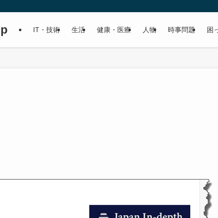
up
IT・技術
生活
健康・医療
人物
時事問題
困