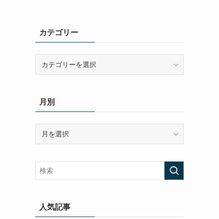
カテゴリー
カ
テ
ゴ
リ
月別
ー
月
別
人気記事