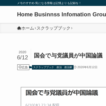
メモのすすめ-気になる情報は記憶よりも記録を！
Home Businnss Infomation Gro
ホーム
スクラップブック
2020
国会で与党議員が中国論議
6/12
広告
2020年6月12日
スクラップブック
政治
政治家