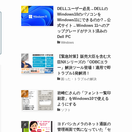
DELLユーザー必見→DELLの
Windows10のパソコンを
Windows11にできるのか?→公
式サイト→Windows 11へのア
ップグレードがテスト済みの
Dell PC
Windows
【緊急対策】販売大臣を含む大
臣NXシリーズの「ODBCエラ
ー」解決ツール登場！適用で即
トラブル1発解消！
困った・トラブルの解決
岩崎仁さんの「フォント一覧印
刷君」をWindows10で使える
ようにする
ソフト
ヨドバシカメラのネット通販の
管理画面で気になっていた「セ