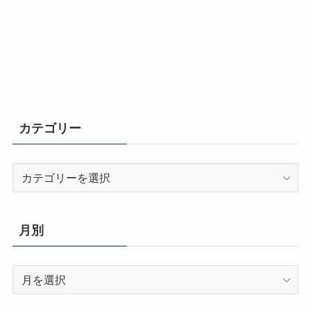
カテゴリー
カ
テ
ゴ
リ
月別
ー
月
別