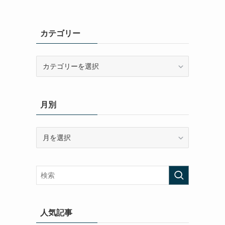
カテゴリー
カ
テ
ゴ
リ
月別
ー
月
別
人気記事