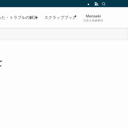
Menseki
った・トラブルの解決
スクラップブック
注意＆免責事項
て