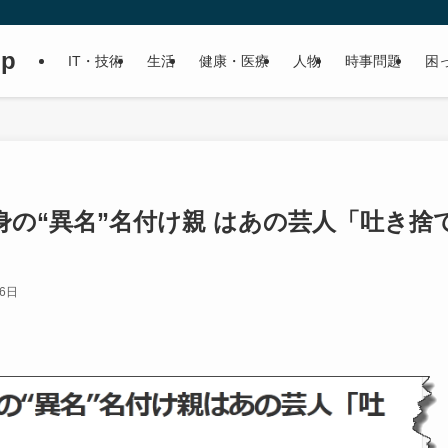
up
IT・技術
生活
健康・医療
人物
時事問題
困
の“異名”名付け親 はあの芸人「吐き捨
月6日