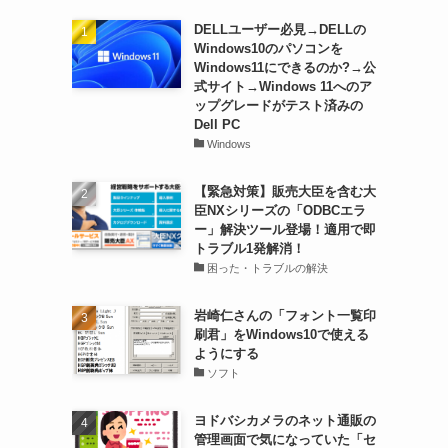
DELLユーザー必見→DELLの
Windows10のパソコンを
Windows11にできるのか?→公
式サイト→Windows 11へのア
ップグレードがテスト済みの
Dell PC
Windows
【緊急対策】販売大臣を含む大
臣NXシリーズの「ODBCエラ
ー」解決ツール登場！適用で即
トラブル1発解消！
困った・トラブルの解決
岩崎仁さんの「フォント一覧印
刷君」をWindows10で使える
ようにする
ソフト
ヨドバシカメラのネット通販の
管理画面で気になっていた「セ