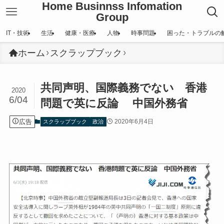
Home Businnss Infomation
Group
IT・技術
生活
健康・医療
人物
時事問題
困った・トラブルの
ホーム
スクラップブック
共同声明、国際義務でない 香港
2020
6/04
問題で英に反論 中国外務省
広告
2020年6月4日
スクラップブック
政治