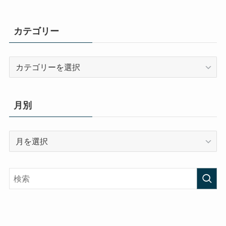
カテゴリー
カ
テ
ゴ
リ
月別
ー
月
別