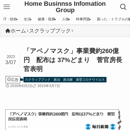
Home Businnss Infomation
Group
IT・技術
生活
健康・医療
人物
時事問題
困った・トラブルの
ホーム
スクラップブック
「アベノマスク」事業費約260億
2023
円 配布は 37%どまり 菅官房長
3/07
官表明
広告
スクラップブック
政治
政治家
新型コロナウイルス
2020年6月2日
2023年3月7日