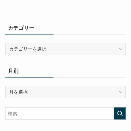
カテゴリー
カ
テ
ゴ
リ
月別
ー
月
別