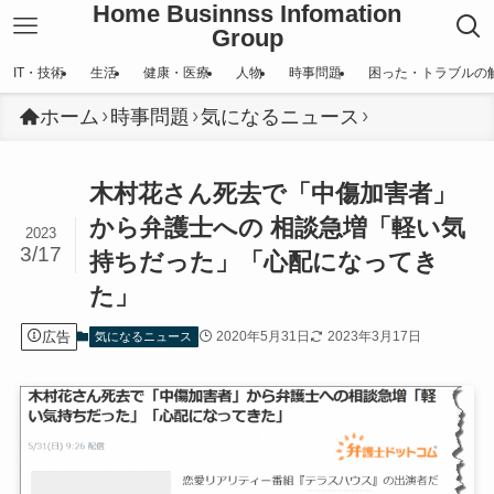
Home Businnss Infomation
Group
IT・技術
生活
健康・医療
人物
時事問題
困った・トラブルの
ホーム
時事問題
気になるニュース
木村花さん死去で「中傷加害者」
から弁護士への 相談急増「軽い気
2023
3/17
持ちだった」「心配になってき
た」
広告
2020年5月31日
2023年3月17日
気になるニュース