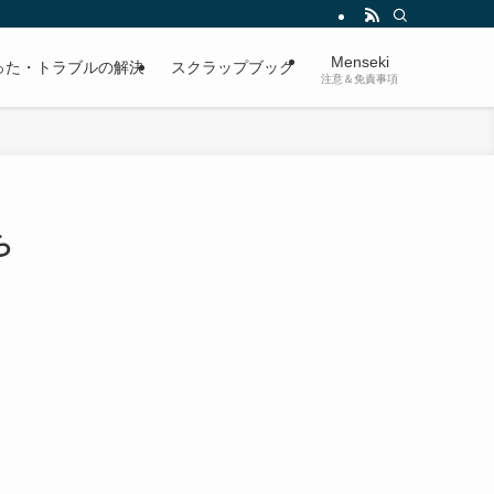
Menseki
った・トラブルの解決
スクラップブック
注意＆免責事項
ら