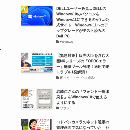
DELLユーザー必見→DELLの
Windows10のパソコンを
Windows11にできるのか?→公
式サイト→Windows 11へのア
ップグレードがテスト済みの
Dell PC
Windows
【緊急対策】販売大臣を含む大
臣NXシリーズの「ODBCエラ
ー」解決ツール登場！適用で即
トラブル1発解消！
困った・トラブルの解決
岩崎仁さんの「フォント一覧印
刷君」をWindows10で使える
ようにする
ソフト
ヨドバシカメラのネット通販の
管理画面で気になっていた「セ