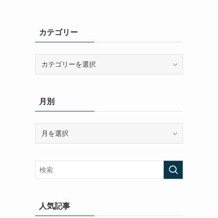
カテゴリー
カ
テ
ゴ
リ
月別
ー
月
別
人気記事