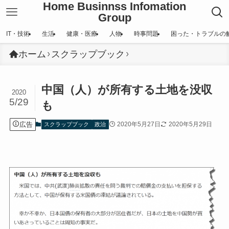
Home Businnss Infomation
Group
IT・技術
生活
健康・医療
人物
時事問題
困った・トラブルの
ホーム
スクラップブック
中国（人）が所有する土地を没収
2020
5/29
も
広告
2020年5月27日
2020年5月29日
スクラップブック
政治