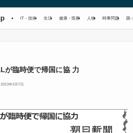
up
IT・技術
生活
健康・医療
人物
時事問題
困
ALが臨時便で帰国に協 力
2023年3月7日