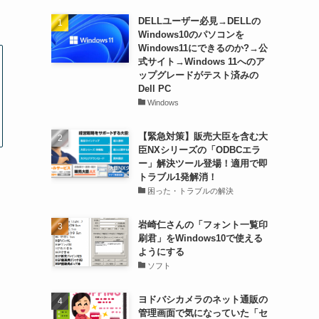
DELLユーザー必見→DELLの
Windows10のパソコンを
Windows11にできるのか?→公
式サイト→Windows 11へのア
ップグレードがテスト済みの
Dell PC
Windows
【緊急対策】販売大臣を含む大
臣NXシリーズの「ODBCエラ
ー」解決ツール登場！適用で即
トラブル1発解消！
困った・トラブルの解決
岩崎仁さんの「フォント一覧印
刷君」をWindows10で使える
ようにする
ソフト
ヨドバシカメラのネット通販の
管理画面で気になっていた「セ