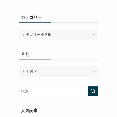
カテゴリー
カ
テ
ゴ
リ
月別
ー
月
別
人気記事