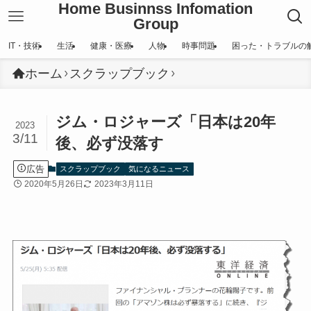
Home Businnss Infomation
Group
IT・技術
生活
健康・医療
人物
時事問題
困った・トラブルの
ホーム
スクラップブック
ジム・ロジャーズ「日本は20年
2023
3/11
後、必ず没落す
広告
スクラップブック
気になるニュース
2020年5月26日
2023年3月11日