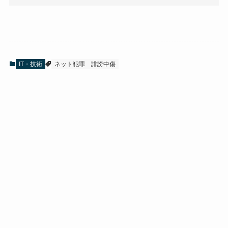
IT・技術
ネット犯罪
誹謗中傷