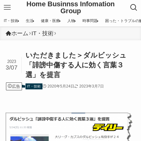
Home Businnss Infomation
Group
IT・技術
生活
健康・医療
人物
時事問題
困った・トラブルの
ホーム
IT・技術
いただきました＞ダルビッシュ
2023
「誹謗中傷する人に効く言葉３
3/07
選」を提言
広告
2020年5月24日
2023年3月7日
IT・技術