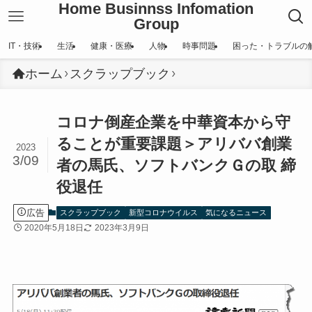
Home Businnss Infomation
Group
IT・技術
生活
健康・医療
人物
時事問題
困った・トラブルの
ホーム
スクラップブック
コロナ倒産企業を中華資本から守
ることが重要課題＞アリババ創業
2023
3/09
者の馬氏、ソフトバンクＧの取 締
役退任
広告
スクラップブック
新型コロナウイルス
気になるニュース
2020年5月18日
2023年3月9日