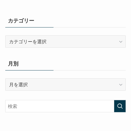
カテゴリー
カ
テ
ゴ
リ
月別
ー
月
別