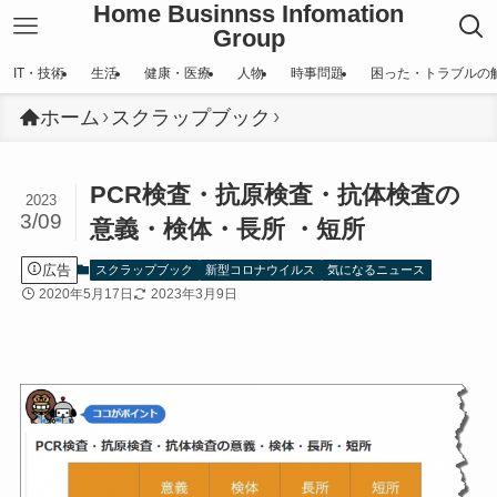
Home Businnss Infomation
Group
IT・技術
生活
健康・医療
人物
時事問題
困った・トラブルの
ホーム
スクラップブック
PCR検査・抗原検査・抗体検査の
2023
3/09
意義・検体・長所 ・短所
広告
スクラップブック
新型コロナウイルス
気になるニュース
2020年5月17日
2023年3月9日