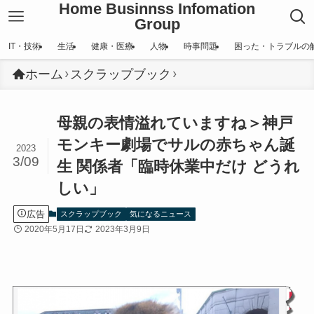
Home Businnss Infomation
Group
IT・技術
生活
健康・医療
人物
時事問題
困った・トラブルの
ホーム
スクラップブック
母親の表情溢れていますね＞神戸
モンキー劇場でサルの赤ちゃん誕
2023
3/09
生 関係者「臨時休業中だけ どうれ
しい」
広告
スクラップブック
気になるニュース
2020年5月17日
2023年3月9日