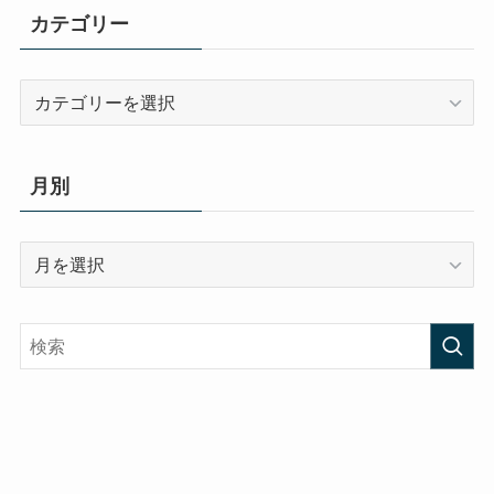
カテゴリー
カ
テ
ゴ
リ
月別
ー
月
別