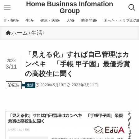
Home Businnss Infomation
Group
IT・技術
生活
健康・医療
人物
時事問題
困った・トラブルの
ホーム
生活
「見える化」すれば自己管理はカ
2023
ンペキ 「手帳 甲子園」最優秀賞
3/11
の高校生に聞く
広告
2020年5月10日
2023年3月11日
生活