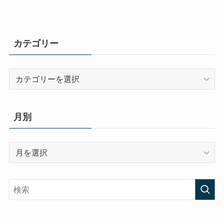
カテゴリー
カ
テ
ゴ
リ
月別
ー
月
別