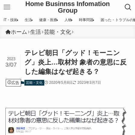
Home Businnss Infomation
Group
IT・技術
生活
健康・医療
人物
時事問題
困った・トラブルの
ホーム
生活
芸能・文化
テレビ朝日「グッド！モーニン
2023
グ」炎上…取材対 象者の意思に反
3/07
した編集はなぜ起きる？
広告
2020年5月8日
2023年3月7日
芸能・文化