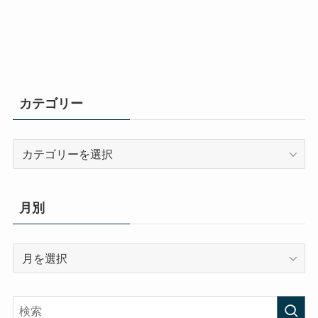
カテゴリー
カ
テ
ゴ
リ
月別
ー
月
別