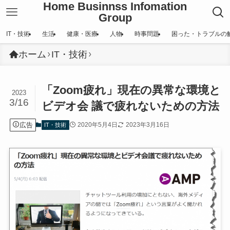
Home Businnss Infomation
Group
IT・技術
生活
健康・医療
人物
時事問題
困った・トラブルの
ホーム
IT・技術
「Zoom疲れ」現在の異常な環境と
2023
3/16
ビデオ会 議で疲れないための方法
広告
2020年5月4日
2023年3月16日
IT・技術