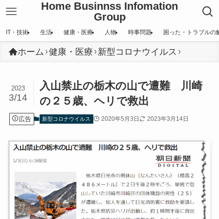
Home Businnss Infomation
Group
IT・技術
生活
健康・医療
人物
時事問題
困った・トラブルの
ホーム
健康・医療
新型コロナウイルス
入山禁止の栃木の山で遭難 川崎
2023
3/14
の２５歳、ヘリで救出
広告
2020年5月3日
2023年3月14日
新型コロナウイルス