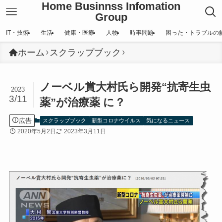
Home Businnss Infomation
Group
IT・技術
生活
健康・医療
人物
時事問題
困った・トラブルの
ホーム
スクラップブック
ノーベル賞大村氏ら開発“抗寄生虫
2023
3/11
薬”が治療薬 に？
広告
スクラップブック
新型コロナウイルス
気になるニュース
2020年5月2日
2023年3月11日