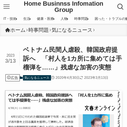
Home Businnss Infomation
Group
IT・技術
生活
健康・医療
人物
時事問題
困った・トラブルの
ホーム
時事問題
気になるニュース
ベトナム民間人虐殺、韓国政府提
2023
訴へ 「村人を1カ所に集めては手
3/13
榴弾を……」残虐な加害の実態
広告
2020年4月30日
2023年3月13日
気になるニュース