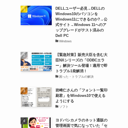
DELLユーザー必見→DELLの
Windows10のパソコンを
Windows11にできるのか?→公
式サイト→Windows 11へのア
ップグレードがテスト済みの
Dell PC
Windows
【緊急対策】販売大臣を含む大
臣NXシリーズの「ODBCエラ
ー」解決ツール登場！適用で即
トラブル1発解消！
困った・トラブルの解決
岩崎仁さんの「フォント一覧印
刷君」をWindows10で使える
ようにする
ソフト
ヨドバシカメラのネット通販の
管理画面で気になっていた「セ