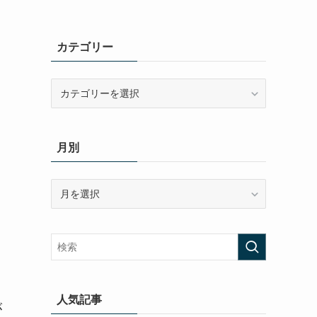
カテゴリー
カ
。
テ
ゴ
リ
月別
ー
月
別
人気記事
が