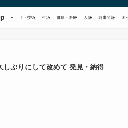
up
IT・技術
生活
健康・医療
人物
時事問題
困
久しぶりにして改めて 発見・納得