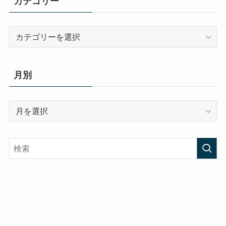
カテゴリー
カ
テ
ゴ
リ
月別
ー
月
別