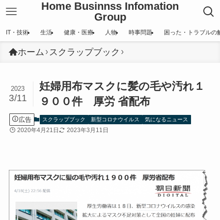
Home Businnss Infomation
Group
IT・技術
生活
健康・医療
人物
時事問題
困った・トラブルの
ホーム
スクラップブック
妊婦用布マスクに髪の毛や汚れ１
2023
3/11
９００件 厚労 省配布
広告
スクラップブック
新型コロナウイルス
気になるニュース
2020年4月21日
2023年3月11日