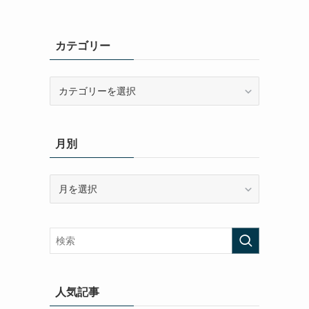
カテゴリー
カ
テ
ゴ
リ
月別
ー
月
別
人気記事