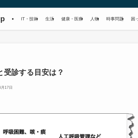
up
IT・技術
生活
健康・医療
人物
時事問題
困
と受診する目安は？
4月17日