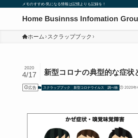
メモのすすめ-気になる情報は記憶よりも記録を！
Home Businnss Infomation Gro
ホーム
スクラップブック
2020
新型コロナの典型的な症状
4/17
広告
2020年
スクラップブック
新型コロナウイルス
調べ物