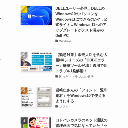
DELLユーザー必見→DELLの
Windows10のパソコンを
Windows11にできるのか?→公
式サイト→Windows 11へのア
ップグレードがテスト済みの
Dell PC
Windows
【緊急対策】販売大臣を含む大
臣NXシリーズの「ODBCエラ
ー」解決ツール登場！適用で即
トラブル1発解消！
困った・トラブルの解決
岩崎仁さんの「フォント一覧印
刷君」をWindows10で使える
ようにする
ソフト
ヨドバシカメラのネット通販の
管理画面で気になっていた「セ