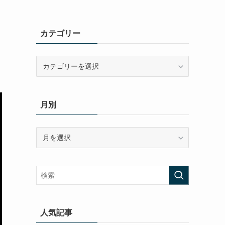
カテゴリー
カ
テ
ゴ
リ
月別
ー
月
別
人気記事