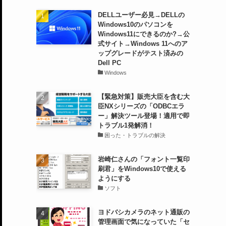
DELLユーザー必見→DELLの
Windows10のパソコンを
Windows11にできるのか?→公
式サイト→Windows 11へのア
ップグレードがテスト済みの
Dell PC
Windows
【緊急対策】販売大臣を含む大
臣NXシリーズの「ODBCエラ
ー」解決ツール登場！適用で即
トラブル1発解消！
困った・トラブルの解決
岩崎仁さんの「フォント一覧印
刷君」をWindows10で使える
ようにする
ソフト
ヨドバシカメラのネット通販の
管理画面で気になっていた「セ