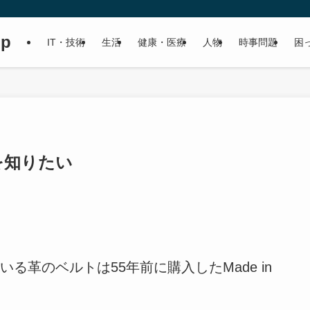
up
IT・技術
生活
健康・医療
人物
時事問題
困
モノを知りたい
革のベルトは55年前に購入したMade in