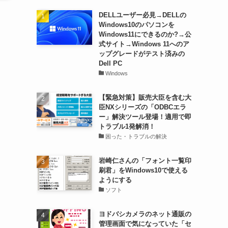
DELLユーザー必見→DELLの
Windows10のパソコンを
Windows11にできるのか?→公
式サイト→Windows 11へのア
ップグレードがテスト済みの
Dell PC
Windows
【緊急対策】販売大臣を含む大
臣NXシリーズの「ODBCエラ
ー」解決ツール登場！適用で即
トラブル1発解消！
困った・トラブルの解決
岩崎仁さんの「フォント一覧印
刷君」をWindows10で使える
ようにする
ソフト
ヨドバシカメラのネット通販の
管理画面で気になっていた「セ