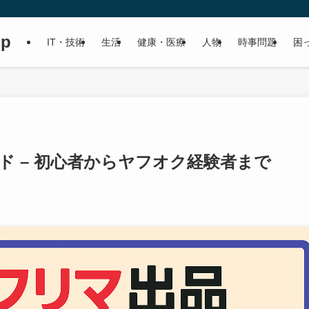
up
IT・技術
生活
健康・医療
人物
時事問題
困
イド – 初心者からヤフオク経験者まで