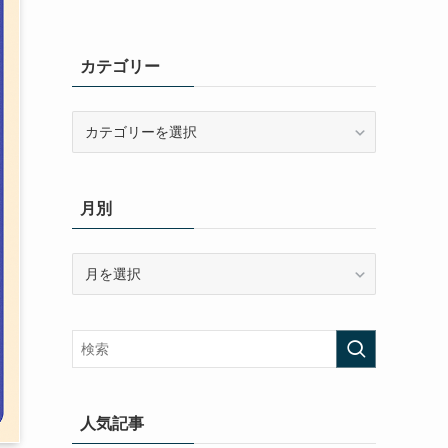
カテゴリー
カ
テ
ゴ
リ
月別
ー
月
別
人気記事