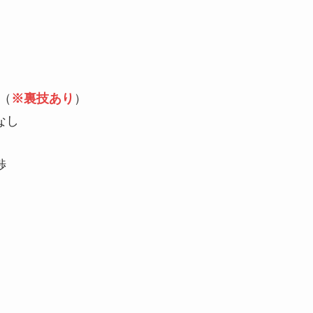
（
※裏技あり
）
なし
渉