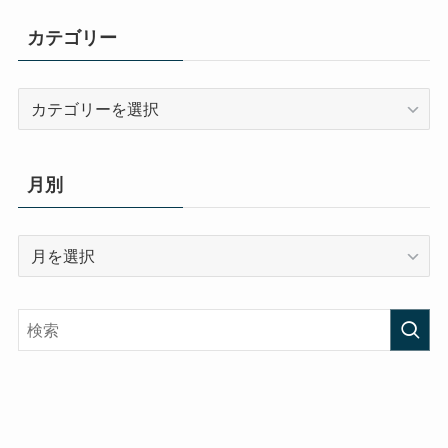
カテゴリー
カ
テ
ゴ
リ
月別
ー
月
別