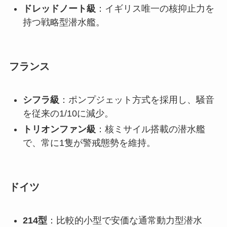
ドレッドノート級
：イギリス唯一の核抑止力を
持つ戦略型潜水艦。
フランス
シフラ級
：ポンプジェット方式を採用し、騒音
を従来の1/10に減少。
トリオンファン級
：核ミサイル搭載の潜水艦
で、常に1隻が警戒態勢を維持。
ドイツ
214型
：比較的小型で安価な通常動力型潜水