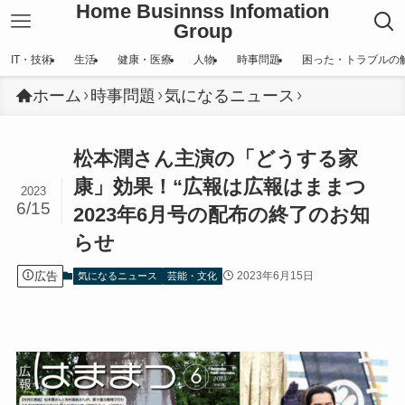
Home Businnss Infomation
Group
IT・技術
生活
健康・医療
人物
時事問題
困った・トラブルの
ホーム
時事問題
気になるニュース
松本潤さん主演の「どうする家
康」効果！“広報は広報はままつ
2023
6/15
2023年6月号の配布の終了のお知
らせ
広告
2023年6月15日
気になるニュース
芸能・文化