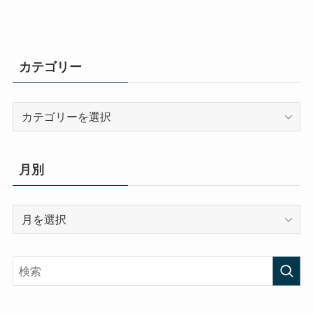
カテゴリー
カ
テ
ゴ
リ
月別
ー
月
別