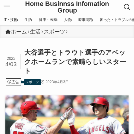
Home Businnss Infomation
Group
IT・技術
生活
健康・医療
人物
時事問題
困った・トラブルの
ホーム
生活
スポーツ
大谷選手とトラウト選手のアベッ
2023
クホームランで素晴らしいスター
4/03
ト
広告
2023年4月3日
スポーツ